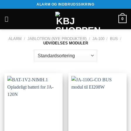
Fortsæt
ALARM OG INDBRUDSSIKRING
til
indhold
0
ALARM
/
JABLOTRON (NYE PRODUKTER)
/
JA-100
/
BUS
/
UDVIDELSES MODULER