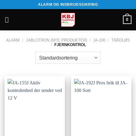
Fortsæt
ALARM OG INDBRUDSSIKRING
til
indhold
0
ALARM
/
JABLOTRON (NYE PRODUKTER)
/
JA-100
/
TRÅDLØS
/
FJERNKONTROL