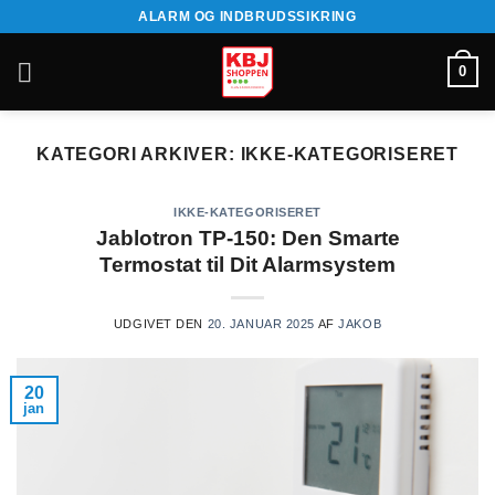
Fortsæt
ALARM OG INDBRUDSSIKRING
til
indhold
0
KATEGORI ARKIVER:
IKKE-KATEGORISERET
IKKE-KATEGORISERET
Jablotron TP-150: Den Smarte
Termostat til Dit Alarmsystem
UDGIVET DEN
20. JANUAR 2025
AF
JAKOB
20
jan