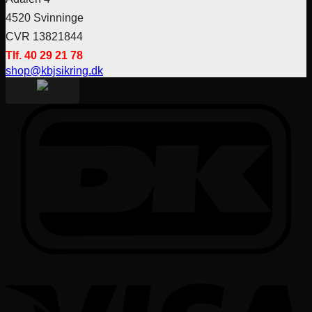
4520 Svinninge
CVR 13821844
Tlf. 40 29 21 78
shop@kbjsikring.dk