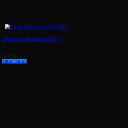
3-huls dyse til model 2200i™
537,50
kr.
Tilføj til kurv