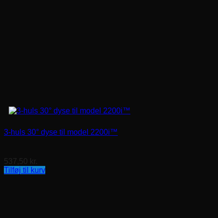
3-huls 30° dyse til model 2200i™
537,50
kr.
Tilføj til kurv