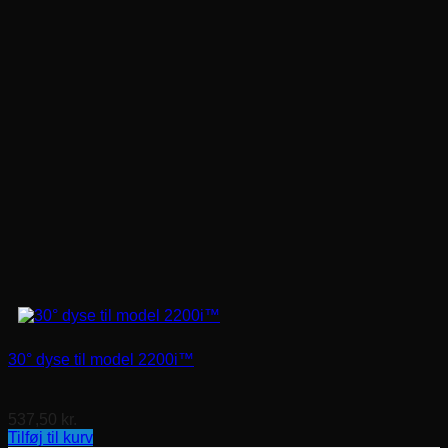
30° dyse til model 2200i™
537,50
kr.
Tilføj til kurv