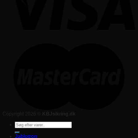
Copyright 2026 ©
KBJsikring.dk
Søg
efter:
Jablotron