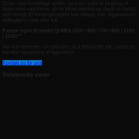
Dyser med forskellige vinkler og antal huller til pegning af
tågen mod værdierne, så de bliver dækket og skjult så hurtigt
som muligt. Et forlængerstykke kan tilføjes, hvis tågekanonen
indbygges i væg eller loft.
Passer også til model
QUMULUS® / 400 / 700 /
600 / 1100
/ 1100i™.
Der kan forventes en cirka pris på 3.000-6.000 inkl. moms for
tekniker opsætning af tågeudstyr.
Kontakt os for pris
Relaterede varer