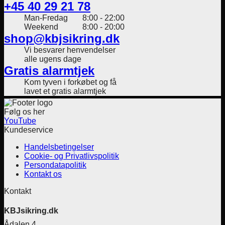
+45 40 29 21 78
Man-Fredag
8:00 - 22:00
Weekend
8:00 - 20:00
shop@kbjsikring.dk
Vi besvarer henvendelser
alle ugens dage
Gratis alarmtjek
Kom tyven i forkøbet og få
lavet et gratis alarmtjek
Følg os her
YouTube
Kundeservice
Handelsbetingelser
Cookie- og Privatlivspolitik
Persondatapolitik
Kontakt os
Kontakt
KBJsikring.dk
Ådalen 4