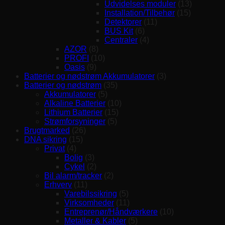
Udvidelses moduler
(13)
Installation/Tilbehør
(15)
Detektorer
(11)
BUS Kit
(6)
Centraler
(4)
AZOR
(8)
PROFI
(10)
Oasis
(9)
Batterier og nødstrøm Akkumulatorer
(3)
Batterier og nødstrøm
(35)
Akkumulatorer
(5)
Alkaline Batterier
(10)
Lithium Batterier
(15)
Strømforsyninger
(5)
Brugtmarked
(26)
DNA sikring
(15)
Privat
(4)
Bolig
(3)
Cykel
(2)
Bil alarm/tracker
(2)
Erhverv
(11)
Varebilssikring
(5)
Virksomheder
(11)
Entreprenør/Håndværkere
(10)
Metaller & Kabler
(5)