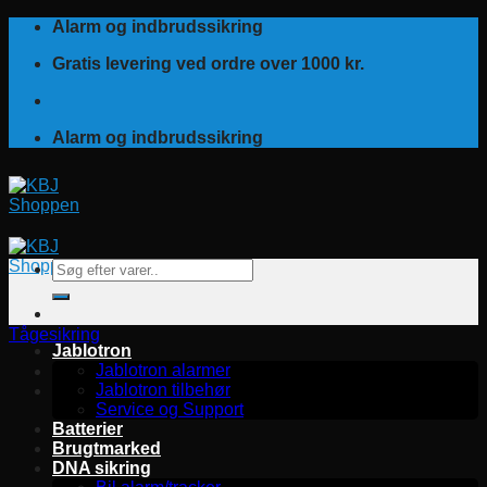
Fortsæt
Alarm og indbrudssikring
til
Gratis levering ved ordre over 1000 kr.
indhold
Alarm og indbrudssikring
Søg
efter:
Tågesikring
Jablotron
Jablotron alarmer
Jablotron tilbehør
Service og Support
Batterier
Brugtmarked
DNA sikring