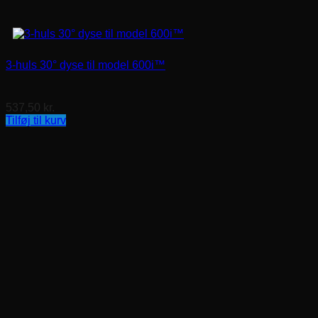
3-huls 30° dyse til model 600i™
537,50
kr.
Tilføj til kurv