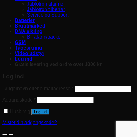
Jablotron alarmer
Jablotron tilbehør
Service og Support
Batterier
Brugtmarked
DNA sikring
Bil alarm/tracker
GSM
Tågesikring
Video udstyr
Log ind
Gratis levering ved ordre over 1000 kr.
Log ind
Brugernavn eller e-mailadresse
*
Adgangskode
*
Husk mig
Log ind
Mistet din adgangskode?