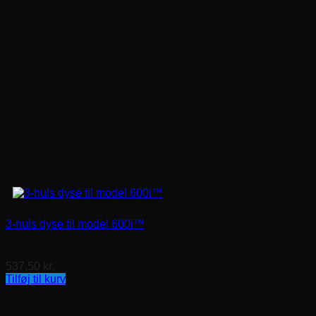
3-huls dyse til model 600i™
537,50
kr.
Tilføj til kurv