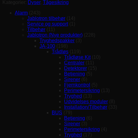
til
Kategorier:
Dyser
,
Tågesikring
model
600i™
Alarm
(243)
antal
Jablotron tilbehør
(14)
Service og support
(1)
Tilbehør
(11)
Jablotron (Nye produkter)
(228)
Tryghedspakker
(3)
JA-100
(198)
Trådløs
(119)
Trådløse Kit
(10)
Centraler
(11)
Detektorer
(15)
Betjening
(5)
Sirener
(6)
Fjernkontrol
(5)
Perimetersikring
(13)
Tryghed
(13)
Udvidelses moduler
(8)
Installation/Tilbehør
(33)
BUS
(79)
Betjening
(6)
Sirener
(3)
Perimetersikring
(4)
Tryghed
(17)