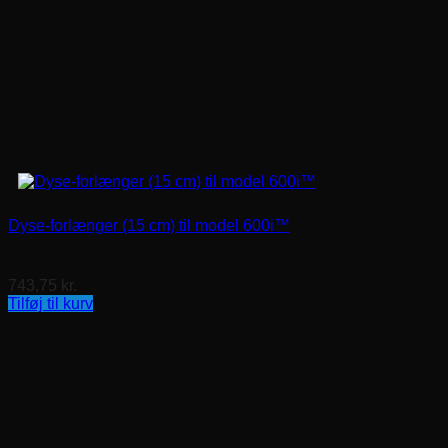
Dyse-forlænger (15 cm) til model 600i™
743,75
kr.
Tilføj til kurv