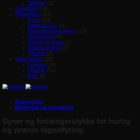
Tilbehør
(3)
GSM/WIFI
(18)
Tågesikring
(43)
Dyser
(10)
Tågekanoner
(9)
Tågevæskebeholdere
(12)
Monitorering
(4)
Strobe og sirene
(2)
Udvidelseskort
(3)
Tilbehør
(4)
Video udstyr
(30)
Provision
(9)
Tilbehør
(10)
Imou
(3)
Beskrivelse
Montering og opsætning
Dyser og forlængerstykke for hurtig
og præcis tågeaffyring