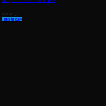
30° dyse til model QUMULUS®
537,50
kr.
Tilføj til kurv