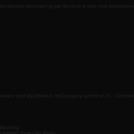
 fleksible løsninger og gør det nemt at sikre små installatione
mmunikere med MyJablotron, MyCompany samt til en KC. Cent
ilkobling
garageport’ zonen der åbnes