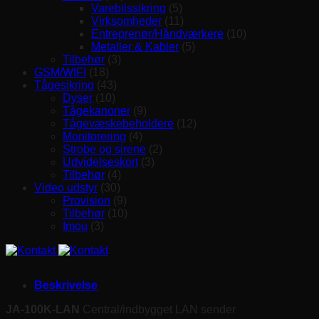
Varebilssikring
(5)
Virksomheder
(11)
Entreprenør/Håndværkere
(10)
Metaller & Kabler
(5)
Tilbehør
(3)
GSM/WIFI
(18)
Tågesikring
(43)
Dyser
(10)
Tågekanoner
(9)
Tågevæskebeholdere
(12)
Monitorering
(4)
Strobe og sirene
(2)
Udvidelseskort
(3)
Tilbehør
(4)
Video udstyr
(30)
Provision
(9)
Tilbehør
(10)
Imou
(3)
Beskrivelse
JA-100K-LAN
Central/indbygget LAN sender