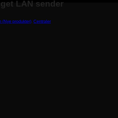
gget LAN sender
n (Nye produkter)
,
Centraler