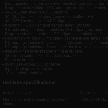
– Indgangstiden udvides ikke hvis ‘forsinket’ zone starter den,
– Brugere kan ikke tilføjes i PG-udgange, de tilføjes i de intern
– JA-150E kan styre flere PG-udgange
– JA-150E har ikke mulighed ‘Angiver/kontrollerer PG’
– JA-123E kan kun styre én PG-udgang
– Kolonnen PG-aktivering er fjernet i fanen Enheder
– PG-aktivering af enheder indstilles i PG-udgangens interne in
– Begrænsede muligheder for PG-udganges ‘reaktion på’ bl.a.
– Reaktionen ‘Anden PG’ mangler – det begrænser simpel dørst
– PG-udgangs funktion begrænset til ‘Aktiver/deaktiver’ ‘Impuls
– PG-udgangs funktioner der mangler: ‘forsinket kopi’ ‘udvidet 
– Ikke mulighed for tidsbegrænsning af brugere
– 4/6 cifrede koder – ikke 8 cifre, ikke præfix
– Et kort pr. bruger
– Ingen Besked A/B/C/D zonetype
– Ingen Gentagelse zonetype
– 10 kalender hændelser
Tekniske specifikationer
Installationstype
Fast installation
Nominel central-spænding/frekvens /
~ 230 V / 50 Hz,
sikring