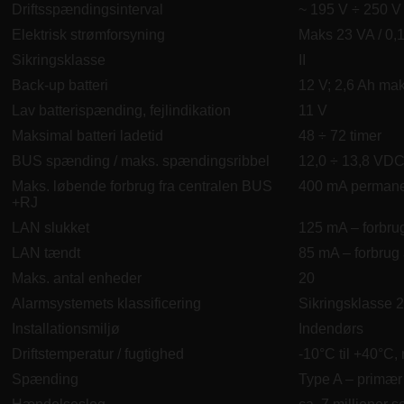
Driftsspændingsinterval
~ 195 V ÷ 250 V 
Elektrisk strømforsyning
Maks 23 VA / 0,
Sikringsklasse
II
Back-up batteri
12 V; 2,6 Ah mak
Lav batterispænding, fejlindikation
11 V
Maksimal batteri ladetid
48 ÷ 72 timer
BUS spænding / maks. spændingsribbel
12,0 ÷ 13,8 VDC
Maks. løbende forbrug fra centralen BUS
400 mA permanen
+RJ
LAN slukket
125 mA – forbru
LAN tændt
85 mA – forbrug
Maks. antal enheder
20
Alarmsystemets klassificering
Sikringsklasse 2 
Installationsmiljø
Indendørs
Driftstemperatur / fugtighed
-10°C til +40°C,
Spænding
Type A – primær 