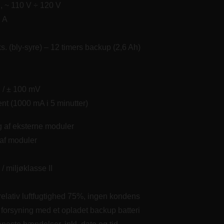
, ~ 110 V ÷ 120 V
1 A
s. (bly-syre) – 12 timers backup (2,6 Ah)
 / ± 100 mV
t (1000 mA i 5 minutter)
g af eksterne moduler
 af moduler
/ miljøklasse II
 relativ luftfugtighed 75%, ingen kondens
forsyning med et opladet backup batteri