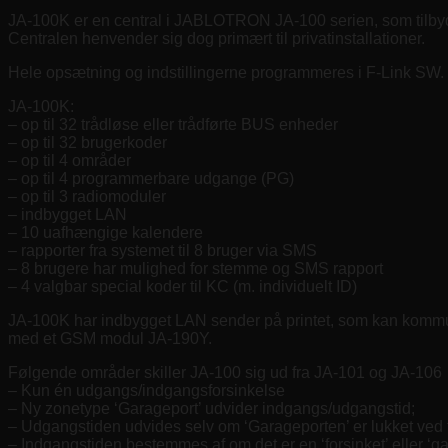
JA-100K er en central i JABLOTRON JA-100 serien, som tilbyder
Centralen henvender sig dog primært til privatinstallationer.
Hele opsætning og indstillingerne programmeres i F-Link SW.
JA-100K:
– op til 32 trådløse eller trådførte BUS enheder
– op til 32 brugerkoder
– op til 4 områder
– op til 4 programmerbare udgange (PG)
– op til 3 radiomoduler
– indbygget LAN
– 10 uafhængige kalendere
– rapporter fra systemet til 8 bruger via SMS
– 8 brugere har mulighed for stemme og SMS rapport
– 4 valgbar special koder til KC (m. individuelt ID)
JA-100K har indbygget LAN sender på printet, som kan ko
med et GSM modul JA-190Y.
Følgende områder skiller JA-100 sig ud fra JA-101 og JA-106
– Kun én udgangs/indgangsforsinkelse
– Ny zonetype ‘Garageport’ udvider indgangs/udgangstid;
– Udgangstiden udvides selv om ‘Garageporten’ er lukket ved t
– Indgangstiden bestemmes af om det er en ‘forsinket’ eller ‘