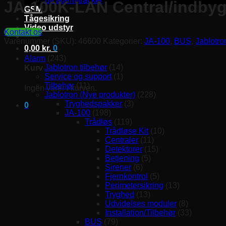
Bil alarm/tracker
JA-100K-LAN Central/indby
GSM
Tågesikring
Video udstyr
Kontakt os
Varenummer (SKU):
46600
Kategorier:
JA-100
,
BUS
,
Jablotro
0,00
kr.
0
Alarm
(243)
Jablotron tilbehør
(14)
Kurv
Service og support
(1)
Tilbehør
(11)
Ingen varer i kurven.
Jablotron (Nye produkter)
(228)
Tryghedspakker
(3)
0
JA-100
(198)
Trådløs
(119)
Trådløse Kit
(10)
Centraler
(11)
Detektorer
(15)
Betjening
(5)
Sirener
(6)
Fjernkontrol
(5)
Perimetersikring
(13)
Tryghed
(13)
Udvidelses moduler
(8)
Installation/Tilbehør
(33)
BUS
(79)