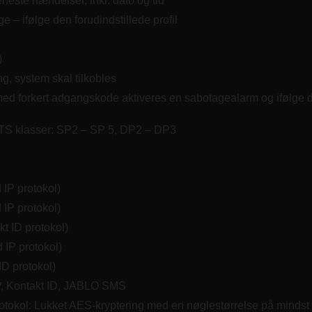
eneste hændelser, inkl. dato og tid
ge – ifølge den forudindstillede profil
)
ng, system skal tilkobles
med forkert adgangskode aktiveres en sabotagealarm og ifølge de
TS klasser: SP2 – SP 5, DP2 – DP3
IP protokol)
IP protokol)
t ID protokol)
IP protokol)
D protokol)
P, Kontakt ID, JABLO SMS
kol: Lukket AES-kryptering med en nøglestørrelse på mindst 