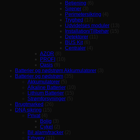
Betjening
(6)
Sirener
(3)
Perimetersikring
(4)
Tryghed
(17)
Udvidelses moduler
(13)
Installation/Tilbehør
(15)
Detektorer
(11)
BUS Kit
(6)
Centraler
(4)
AZOR
(8)
PROFI
(10)
Oasis
(9)
Batterier og nødstrøm Akkumulatorer
(3)
Batterier og nødstrøm
(35)
Akkumulatorer
(5)
Alkaline Batterier
(10)
Lithium Batterier
(15)
Strømforsyninger
(5)
Brugtmarked
(26)
DNA sikring
(15)
Privat
(4)
Bolig
(3)
Cykel
(2)
Bil alarm/tracker
(2)
Erhverv
(11)