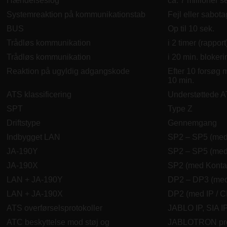
Hændelseslog
ca. 7 millioner s
Systemreaktion på kommunikationstab
Fejl eller sabota
BUS
Op til 10 sek.
Trådløs kommunikation
i 2 timer (rapport
Trådløs kommunikation
i 20 min. blokeri
Reaktion på ugyldig adgangskode
Efter 10 forsøg 
10 min.
ATS klassificering
Understøttede A
SPT
Type Z
Driftstype
Gennemgang
Indbygget LAN
SP2 – SP5 (med 
JA-190Y
SP2 – SP5 (med 
JA-190X
SP2 (med Kontak
LAN + JA-190Y
DP2 – DP3 (med 
LAN + JA-190X
DP2 (med IP / CI
ATS overførselsprotokoller
JABLO IP, SIA I
ATC beskyttelse mod støj og
JABLOTRON proto