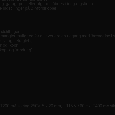
 og ‘garageport’ efterfølgende åbnes i indgangstiden
e indstillinger på BP/forbikobler
dstillinger
 mangler mulighed for at invertere en udgang med ‘hændelse i 
yring betragteligt
’ og ‘kopi’
kopi’ og ‘ændring’
 T200 mA sikring 250V, 5 x 20 mm, ~ 115 V / 60 Hz, T400 mA si