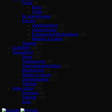
Privat
(4)
Bolig
(3)
Cykel
(2)
Bil alarm/tracker
(2)
Erhverv
(11)
Varebilssikring
(5)
Virksomheder
(11)
Entreprenør/Håndværkere
(10)
Metaller & Kabler
(5)
Tilbehør
(3)
GSM/WIFI
(18)
Tågesikring
(43)
Dyser
(10)
Tågekanoner
(9)
Tågevæskebeholdere
(12)
Monitorering
(4)
Strobe og sirene
(2)
Udvidelseskort
(3)
Tilbehør
(4)
Video udstyr
(30)
Provision
(9)
Tilbehør
(10)
Imou
(3)