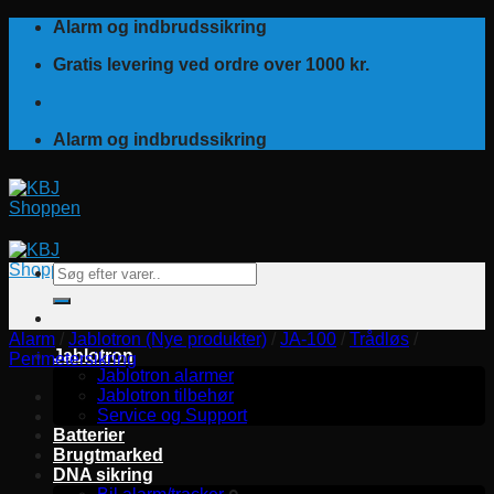
Fortsæt
Alarm og indbrudssikring
til
Gratis levering ved ordre over 1000 kr.
indhold
Alarm og indbrudssikring
Søg
efter:
Alarm
/
Jablotron (Nye produkter)
/
JA-100
/
Trådløs
/
Jablotron
Perimetersikring
Jablotron alarmer
Jablotron tilbehør
Service og Support
Batterier
Brugtmarked
DNA sikring