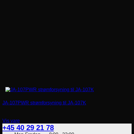
JA-107PWR strømforsyning til JA-107K
Vis vare
+45 40 29 21 78