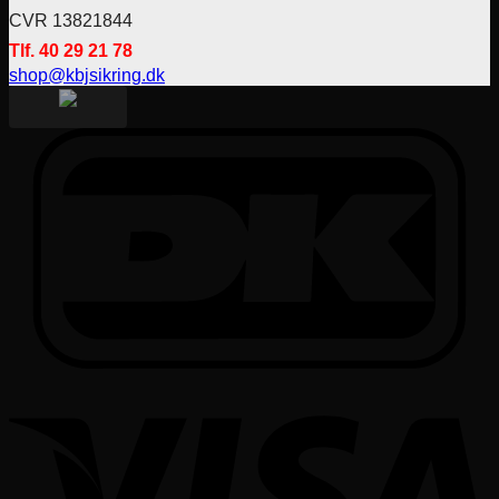
CVR 13821844
Tlf. 40 29 21 78
shop@kbjsikring.dk