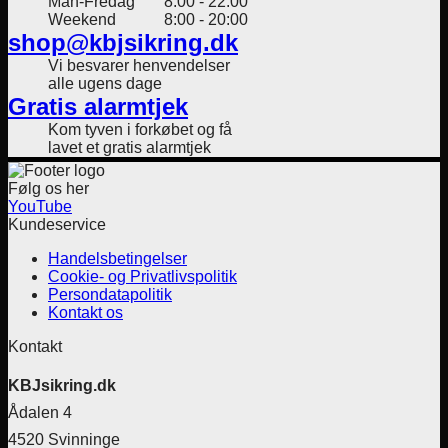
Man-Fredag
8:00 - 22:00
Weekend
8:00 - 20:00
shop@kbjsikring.dk
Vi besvarer henvendelser
alle ugens dage
Gratis alarmtjek
Kom tyven i forkøbet og få
lavet et gratis alarmtjek
Følg os her
YouTube
Kundeservice
Handelsbetingelser
Cookie- og Privatlivspolitik
Persondatapolitik
Kontakt os
Kontakt
KBJsikring.dk
Ådalen 4
4520 Svinninge