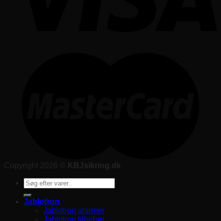
Copyright 2026 ©
KBJsikring.dk
Søg
efter:
Jablotron
Jablotron alarmer
Jablotron tilbehør