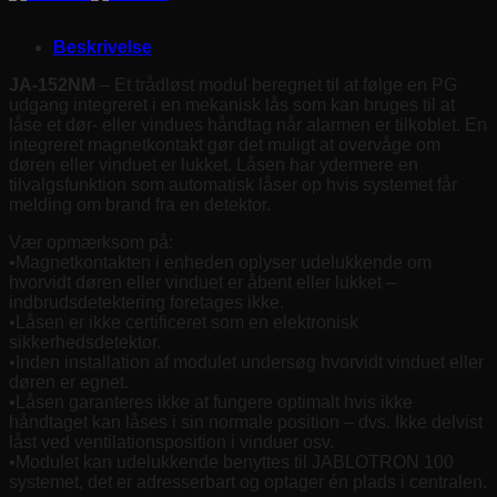
Beskrivelse
JA-152NM
– Et trådløst modul beregnet til at følge en PG
udgang integreret i en mekanisk lås som kan bruges til at
låse et dør- eller vindues håndtag når alarmen er tilkoblet. En
integreret magnetkontakt gør det muligt at overvåge om
døren eller vinduet er lukket. Låsen har ydermere en
tilvalgsfunktion som automatisk låser op hvis systemet får
melding om brand fra en detektor.
Vær opmærksom på:
•Magnetkontakten i enheden oplyser udelukkende om
hvorvidt døren eller vinduet er åbent eller lukket –
indbrudsdetektering foretages ikke.
•Låsen er ikke certificeret som en elektronisk
sikkerhedsdetektor.
•Inden installation af modulet undersøg hvorvidt vinduet eller
døren er egnet.
•Låsen garanteres ikke at fungere optimalt hvis ikke
håndtaget kan låses i sin normale position – dvs. Ikke delvist
låst ved ventilationsposition i vinduer osv.
•Modulet kan udelukkende benyttes til JABLOTRON 100
systemet, det er adresserbart og optager én plads i centralen.