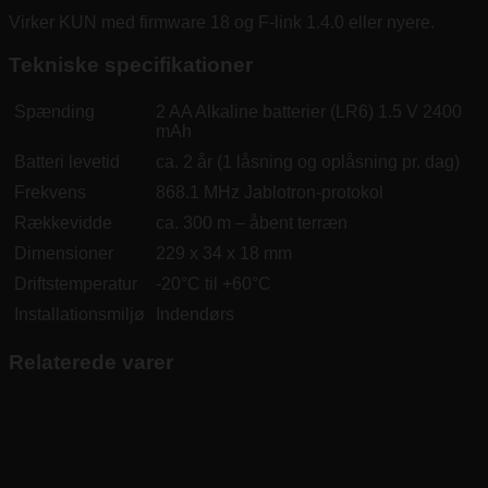
Virker KUN med firmware 18 og F-link 1.4.0 eller nyere.
Tekniske specifikationer
Spænding
2 AA Alkaline batterier (LR6) 1.5 V 2400
mAh
Batteri levetid
ca. 2 år (1 låsning og oplåsning pr. dag)
Frekvens
868.1 MHz Jablotron-protokol
Rækkevidde
ca. 300 m – åbent terræn
Dimensioner
229 x 34 x 18 mm
Driftstemperatur
-20°C til +60°C
Installationsmiljø
Indendørs
Relaterede varer