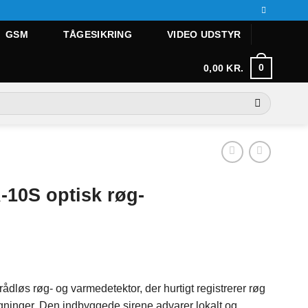
GSM
TÅGESIKRING
VIDEO UDSTYR
0
0,00
KR.
-10S optisk røg-
ådløs røg- og varmedetektor, der hurtigt registrerer røg
igninger. Den indbyggede sirene advarer lokalt og