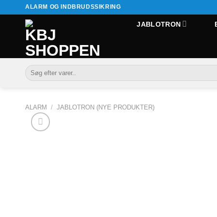
Fortsæt
ALARM OG INDBRUDSSIKRING
til
JABLOTRON
indhold
Søg
efter:
ALARM
/
JABLOTRON (NYE PRODUKTER)