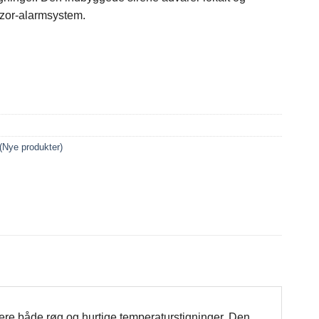
 Azor-alarmsystem.
 (Nye produkter)
strere både røg og hurtige temperaturstigninger. Den