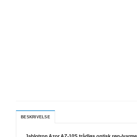
BESKRIVELSE
Jablotron Azor AZ-10S trådløs optisk røg-/varm