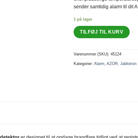
sender samtidig alarm til dit
1 på lager
TILFØJ TIL KURV
Varenummer (SKU):
45124
Kategorier:
Alarm
,
AZOR
,
Jablotron
edetektor
er designet til at opdage brandfare tidligt ved at regi