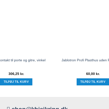
ntakt til porte og gitre, vinkel
Jablotron Profi Plasthus uden P
306,25
kr.
60,00
kr.
TILFØJ TIL KURV
TILFØJ TIL KURV