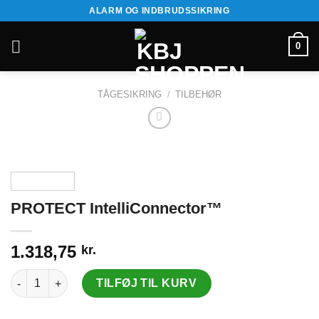
Fortsæt
ALARM OG INDBRUDSSIKRING
til
indhold
0
TÅGESIKRING
/
TILBEHØR
PROTECT IntelliConnector™
1.318,75
kr.
PROTECT IntelliConnector™ antal
TILFØJ TIL KURV