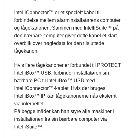
IntelliConnector™ er et specielt kabel til
forbindelse mellem alarminstallatørens computer
og tågekanonen. Sammen med IntelliSuite™ på
den bærbare computer giver dette kabel et klart
overblik over nøgledata for den tilsluttede
tågekanon.
Hvis flere tågekanoner er forbundet til PROTECT
IntelliBox™ USB, forbinder installatøren sin
bærbare PC til IntelliBox™ USB med
IntelliConnector™-kablet. Hvis der bruges
IntelliBox™ IP kan tågekanonerne nås eksternt
via internettet.
På begge måder kan han styre alle maskiner i
installationen fra sin bærbare computer via
IntelliSuite™.