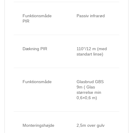
Funktionsmåde
Passiv infrarød
PIR
Dækning PIR
110°/12 m (med
standart linse)
Funktionsmåde
Glasbrud GBS
9m ( Glas
størrelse min
0,6×0,6 m)
Monteringshøjde
2,5m over gulv