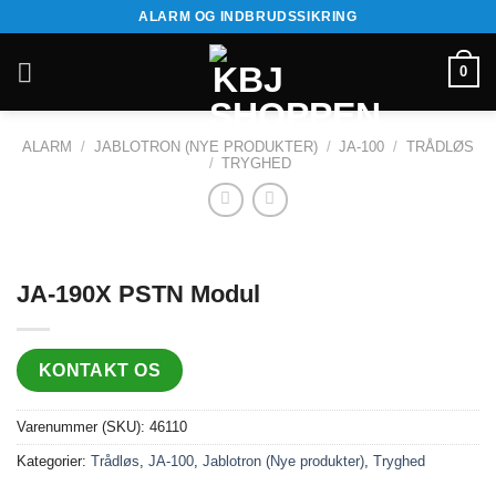
Fortsæt
ALARM OG INDBRUDSSIKRING
til
indhold
0
ALARM
/
JABLOTRON (NYE PRODUKTER)
/
JA-100
/
TRÅDLØS
/
TRYGHED
JA-190X PSTN Modul
KONTAKT OS
Varenummer (SKU):
46110
Kategorier:
Trådløs
,
JA-100
,
Jablotron (Nye produkter)
,
Tryghed