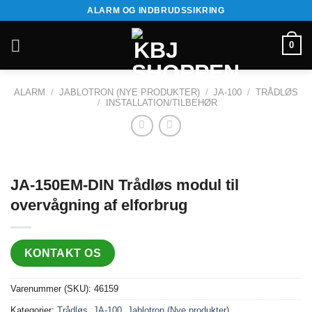
Fortsæt
ALARM OG INDBRUDSSIKRING
til
indhold
0
ALARM
/
JABLOTRON (NYE PRODUKTER)
/
JA-100
/
TRÅDLØS
/
INSTALLATION/TILBEHØR
JA-150EM-DIN Trådløs modul til
overvågning af elforbrug
KONTAKT OS
Varenummer (SKU):
46159
Kategorier:
Trådløs
,
JA-100
,
Jablotron (Nye produkter)
,