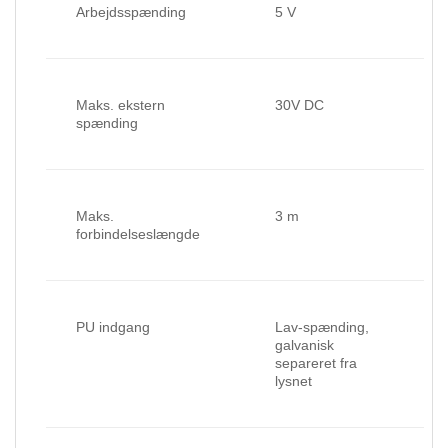
Arbejdsspænding
5 V
Maks. ekstern
30V DC
spænding
Maks.
3 m
forbindelseslængde
PU indgang
Lav-spænding,
galvanisk
separeret fra
lysnet