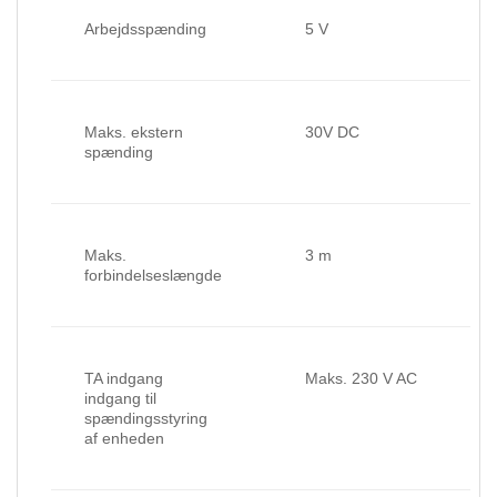
Arbejdsspænding
5 V
Maks. ekstern
30V DC
spænding
Maks.
3 m
forbindelseslængde
TA indgang
Maks. 230 V AC
indgang til
spændingsstyring
af enheden