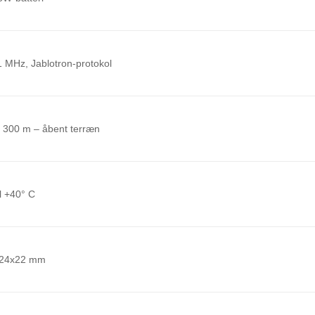
1 MHz, Jablotron-protokol
l 300 m – åbent terræn
il +40° C
24x22 mm