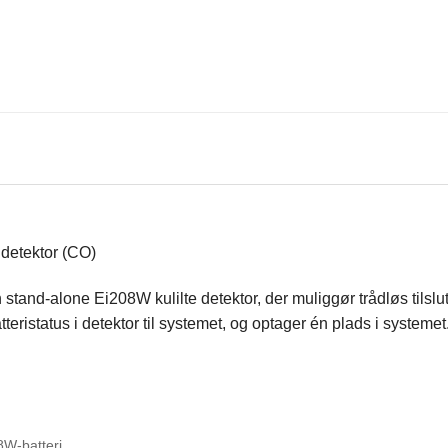
e detektor (CO)
i en stand-alone Ei208W kulilte detektor, der muliggør trådløs t
eristatus i detektor til systemet, og optager én plads i systemet
8W-batteri