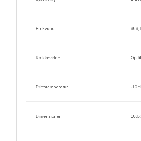
Frekvens
868,
Rækkevidde
Op ti
Driftstemperatur
-10 t
Dimensioner
109x