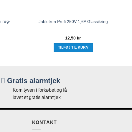
k røg-
Ja
Jablotron Profi 250V 1,6A Glassikring
12,50
kr.
TILFØJ TIL KURV
Gratis alarmtjek
Kom tyven i forkøbet og få
lavet et gratis alarmtjek
KONTAKT