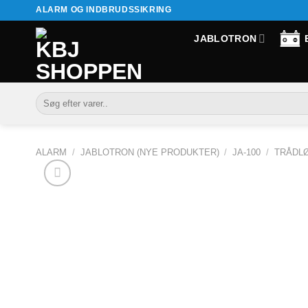
Fortsæt
ALARM OG INDBRUDSSIKRING
til
JABLOTRON
indhold
Søg
efter:
ALARM
/
JABLOTRON (NYE PRODUKTER)
/
JA-100
/
TRÅDL