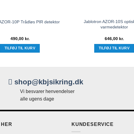
Jablotron AZOR-10S optis
 AZOR-10P Trådløs PIR detektor
varmedetektor
490,00
kr.
646,00
kr.
TILFØJ TIL KURV
TILFØJ TIL KURV
shop@kbjsikring.dk
Vi besvarer henvendelser
alle ugens dage
 HER
KUNDESERVICE