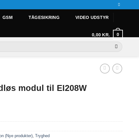
GSM
TÅGESIKRING
VIDEO UDSTYR
0
0,00
KR.
dløs modul til EI208W
on (Nye produkter)
,
Tryghed