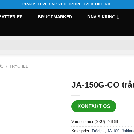
GRATIS LEVERING VED ORDRE OVER 1000 KR.
BATTERIER
BRUGTMARKED
DNA SIKRING
ØS
/
TRYGHED
JA-150G-CO trå
KONTAKT OS
Varenummer (SKU):
46168
Kategorier:
Trådløs
,
JA-100
,
Jablotr